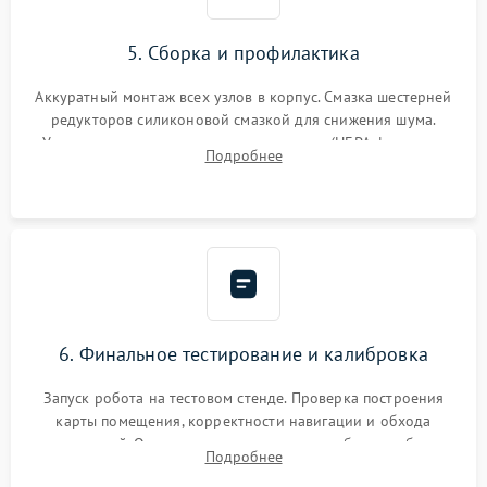
5. Сборка и профилактика
Аккуратный монтаж всех узлов в корпус. Смазка шестерней
редукторов силиконовой смазкой для снижения шума.
Установка новых расходных материалов (HEPA-фильтров,
Подробнее
микрофибры, щеток). Надежная фиксация разъемов и
проверка герметичности водяного контура.
6. Финальное тестирование и калибровка
Запуск робота на тестовом стенде. Проверка построения
карты помещения, корректности навигации и обхода
препятствий. Оценка силы всасывания и работы турбины.
Подробнее
Тестирование автоматического возврата на док-станцию и