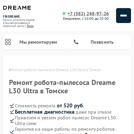
+7 (382) 248-97-26
FIX-DREAME
Ежедневно, с 10:00 до 20:00
Ремонт устройств Dreame
Специализированный
cервисный центр г.
Томск
Мы ремонтируем
Позвонить
омске
Ремонт робота-пылесоса Dreame L30 Ultra в Томске
Ремонт вертикальных пылесосов Dreame
Ремонт робота-пылесоса Dreame
L30 Ultra в Томске
от 520 руб.
Стоимость ремонта
Бесплатная диагностика
даже при отказе
Привезем и увезем робот-пылесос Dreame L30
Ultra сами
Гарантия на наши работы по ремонту роботов-