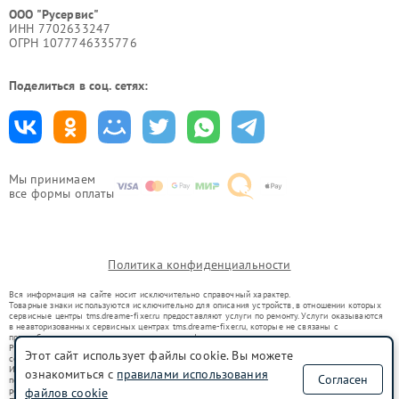
ООО "Русервис"
ИНН 7702633247
ОГРН 1077746335776
Поделиться в соц. сетях:
Мы принимаем
все формы оплаты
Политика конфиденциальности
Вся информация на сайте носит исключительно справочный характер.
Товарные знаки используются исключительно для описания устройств, в отношении которых
сервисные центры tms.dreame-fixer.ru предоставляют услуги по ремонту. Услуги оказываются
в неавторизованных сервисных центрах tms.dreame-fixer.ru, которые не связаны с
правообладателями товарных знаков или их официальными представителями.
Ремонт осуществляется для устройств, уже введенных в гражданский оборот в соответствии
Этот сайт использует файлы cookie. Вы можете
со статьей 1487 ГК РФ.
Использование товарных знаков не преследует цели индивидуализации услуг или введения
ознакомиться с
правилами использования
Согласен
потребителей в заблуждение, а служит для информирования о предоставляемых услугах по
ремонту техники указанных брендов.
файлов cookie