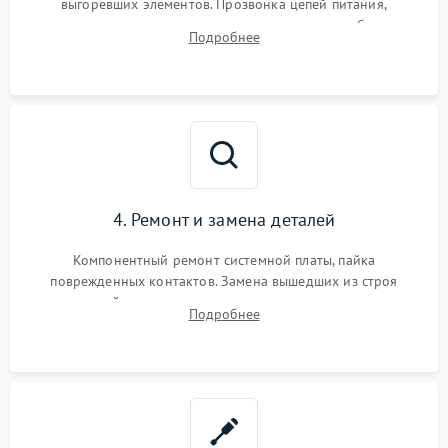
выгоревших элементов. Прозвонка цепей питания,
тестирование приводных моторов колес и турбины
Подробнее
всасывания. Оценка состояния оптических и инфракрасных
датчиков, а также механизма лазерного дальномера.
4. Ремонт и замена деталей
Компонентный ремонт системной платы, пайка
поврежденных контактов. Замена вышедших из строя
двигателей, изношенного аккумулятора, неисправного
Подробнее
лидара или помпы подачи воды. Восстановление шлейфов и
устранение последствий попадания влаги.