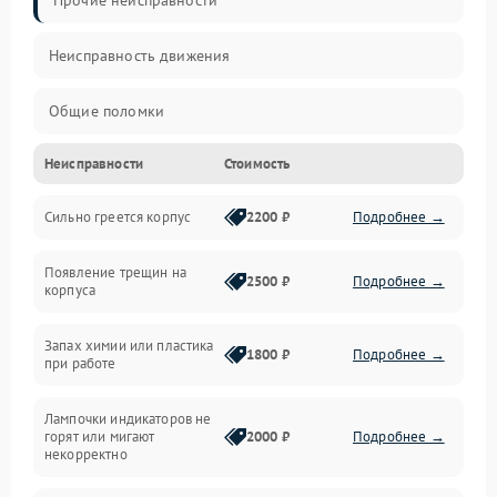
Прочие неисправности
Неисправность движения
Общие поломки
Неисправности
Стоимость
Неисправность датчиков
Сильно греется корпус
2200 ₽
Подробнее →
Неисправность программного обеспечения
Появление трещин на
Проблемы с сигналом
2500 ₽
Подробнее →
корпуса
Неисправность резервуаров и систем подачи воды
Запах химии или пластика
1800 ₽
Подробнее →
при работе
Проблемы с механикой
Лампочки индикаторов не
горят или мигают
2000 ₽
Подробнее →
Батарея
некорректно