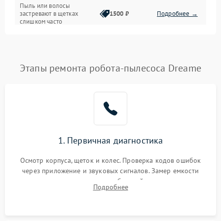
Режим работы
Пыль или волосы
застревают в щетках
1500 ₽
Подробнее →
слишком часто
Программные сбои
Этапы ремонта робота-пылесоса Dreame
1. Первичная диагностика
Осмотр корпуса, щеток и колес. Проверка кодов ошибок
через приложение и звуковых сигналов. Замер емкости
аккумулятора и тестирование базовой станции зарядки.
Подробнее
Оценка работы лидара, бампера и датчиков падения для
локализации неисправности.