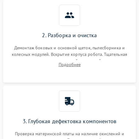
2. Разборка и очистка
Демонтаж боковых и основной щеток, пылесборника и
колесных модулей. Вскрытие корпуса робота. Тщательная
очистка внутренних полостей, шестерней и плат от
Подробнее
скопившейся пыли, волос и шерсти животных с
использованием сжатого воздуха и щеток.
3. Глубокая дефектовка компонентов
Проверка материнской платы на наличие окислений и